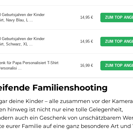
 Geburtsjahren der Kinder
14,95 €
ZUM TOP ANG
t, Navy Blau, L ...
 Geburtsjahren der Kinder
14,95 €
ZUM TOP ANG
rt, Schwarz, XL ...
 für Papa Personalisiert T-Shirt
16,99 €
ZUM TOP ANG
rsonalisi ...
eifende Familienshooting
 sogar deine Kinder – alle zusammen vor der Kamera
 hinweg ist nicht nur eine tolle Gelegenheit,
ndern auch ein Geschenk von unschätzbarem Wert
e eurer Familie auf eine ganz besondere Art und