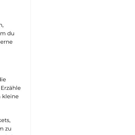
n,
dem du
gerne
die
 Erzähle
 kleine
ets,
um zu