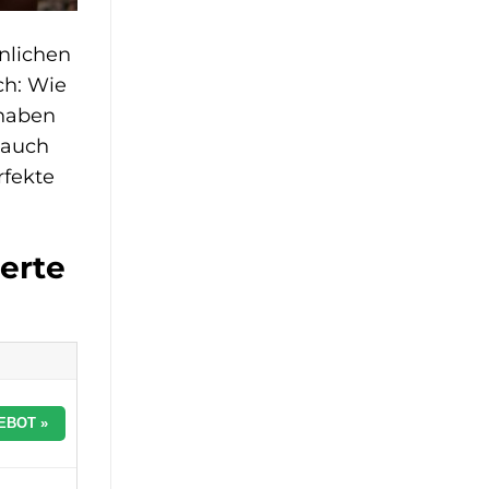
nlichen
ch: Wie
 haben
 auch
rfekte
erte
EBOT »