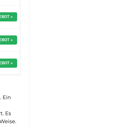
EBOT »
EBOT »
EBOT »
. Ein
. Es
 Weise.