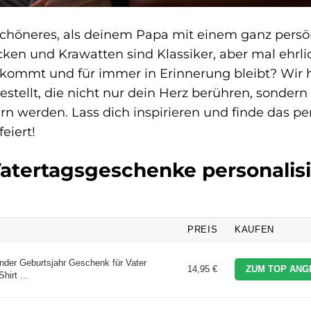
 Schöneres, als deinem Papa mit einem ganz persö
en und Krawatten sind Klassiker, aber mal ehrli
n kommt und für immer in Erinnerung bleibt? Wir
stellt, die nicht nur dein Herz berühren, sondern
rn werden. Lass dich inspirieren und finde das pe
eiert!
Vatertagsgeschenke personalisi
PREIS
KAUFEN
inder Geburtsjahr Geschenk für Vater
14,95 €
ZUM TOP ANG
irt ...