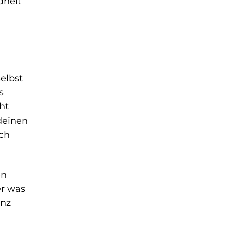
dheit
elbst
s
ht
deinen
ch
en
er was
anz