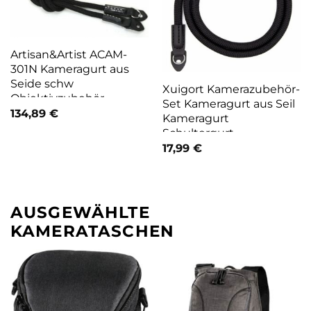
Artisan&Artist ACAM-
301N Kameragurt aus
Seide schw
Xuigort Kamerazubehör-
Objektivzubehör
Set Kameragurt aus Seil
134,89
€
Kameragurt
Schultergurt
Handgefertigt, Schwarz,
17,99
€
(1 tlg)
AUSGEWÄHLTE
KAMERATASCHEN