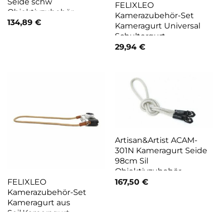
Seide schw
FELIXLEO
Objektivzubehör
Kamerazubehör-Set
134,89
€
Kameragurt Universal
Schultergurt
Schnellverschluss
29,94
€
(Schwarz)
Artisan&Artist ACAM-
301N Kameragurt Seide
98cm Sil
Objektivzubehör
FELIXLEO
167,50
€
Kamerazubehör-Set
Kameragurt aus
Seil,Kameragurt