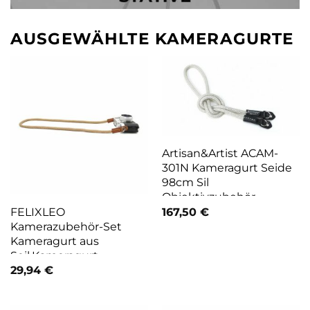
AUSGEWÄHLTE KAMERAGURTE
Artisan&Artist ACAM-
301N Kameragurt Seide
98cm Sil
Objektivzubehör
FELIXLEO
167,50
€
Kamerazubehör-Set
Kameragurt aus
Seil,Kameragurt
Schultergurt
29,94
€
Handgefertigt Weich
Braun