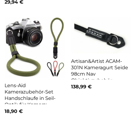
Schultergurt
29,94
€
Handgefertigt Weich
Braun
Artisan&Artist ACAM-
301N Kameragurt Seide
98cm Nav
Objektivzubehör
Lens-Aid
138,99
€
Kamerazubehör-Set
Handschlaufe in Seil-
Optik für Kamera:
Kameragurt fürs
18,90
€
Handgelenk geeignet
für Canon, Nikon, Sony,
Fujifilm, Olympus, Leica