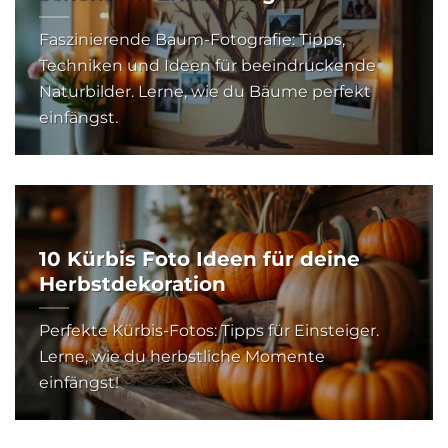
Faszinierende Baum-Fotografie: Tipps,
Techniken und Ideen für beeindruckende
Naturbilder. Lerne, wie du Bäume perfekt
einfängst.
10 Kürbis Foto Ideen für deine
Herbstdekoration
Perfekte Kürbis-Fotos: Tipps für Einsteiger.
Lerne, wie du herbstliche Momente
einfängst!