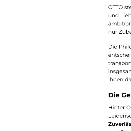
OTTO ste
und Lieb
ambition
nur Zub
Die Phil
entschei
transpor
insgesam
Ihnen da
Die Ge
Hinter O
Leidensc
Zuverläs