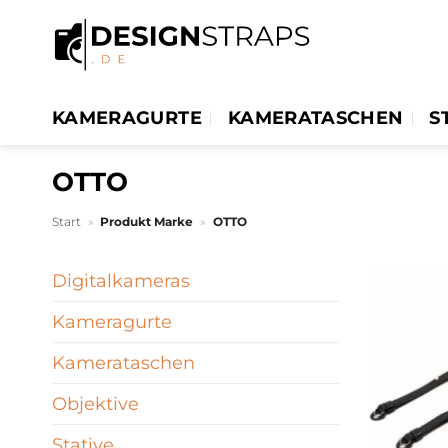
Zum
Inhalt
springen
KAMERAGURTE
KAMERATASCHEN
S
OTTO
Start
»
Produkt Marke
»
OTTO
Digitalkameras
Kameragurte
Kamerataschen
Objektive
Stative