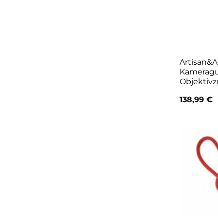
Artisan&A
Kameragu
Objektiv
138,99
€