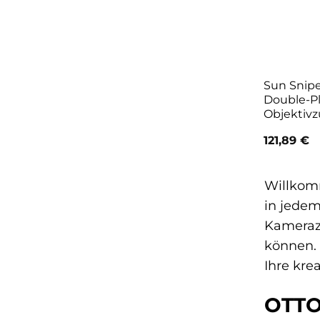
Sun Snipe
Double-P
Objektiv
121,89
€
Willkomm
in jedem
Kamerazu
können. 
Ihre kre
OTTO: