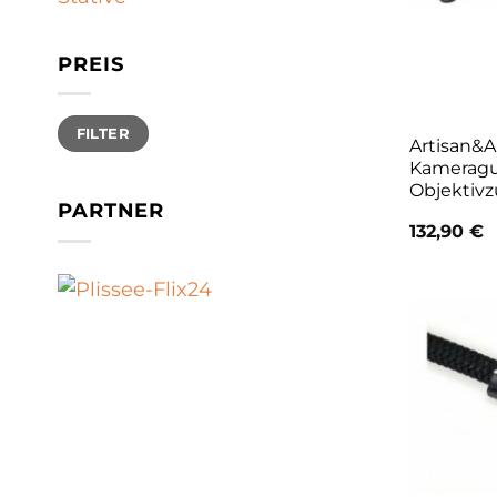
PREIS
Min.
Max.
FILTER
Preis
Preis
Artisan&A
Kameragur
Objektiv
PARTNER
132,90
€