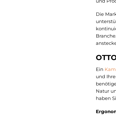
und Prod
Die Mark
unterstü
kontinui
Branche.
ansteck
OTTO 
Ein
Kame
und Ihre
benötige
Natur un
haben Si
Ergonom