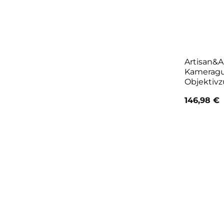
Artisan&
Kameragu
Objektiv
146,98
€